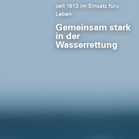
seit 1913 im Einsatz fürs
Leben
Gemeinsam stark
in der
Wasserrettung